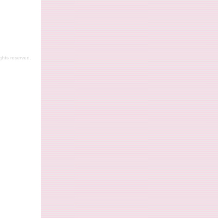
。
hts reserved.