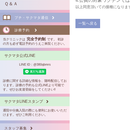
4.公費の対象ワクチンで
分娩統計
Ｑ＆Ａ
以上同意頂いての接種になりま
遺伝・胎児病相談
助産師外来
プチ・サクマタ通信
一覧へ戻る
産後育児相談外来
診療予約
婦人科一般診療
完全予約制
当クリニックは
です。 初診
の方も必ず電話予約のうえご来院ください。
問診票(ＰＤＦ)
サクマタ公式LINE
LINE ID：@380qbmrs
診療に関する詳細な情報を、随時配信してお
ります。診療の予約も公式LINEより可能で
す。ぜひお友達登録をしてください‼
サクマタLINEスタンプ
通院や分娩入院の際にも便利にお使いいただ
けます。ぜひご利用ください。
スタッフ募集