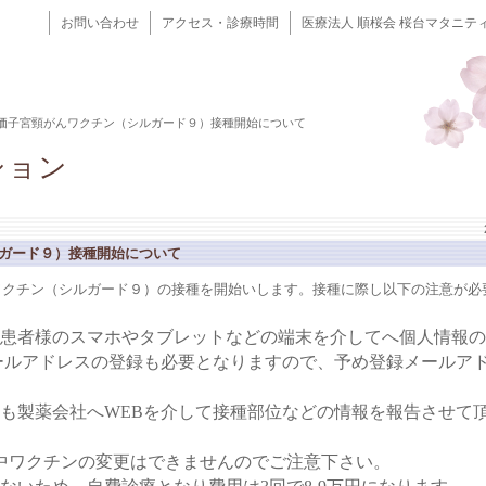
お問い合わせ
アクセス・診療時間
医療法人 順桜会 桜台マタニテ
9価子宮頸がんワクチン（シルガード９）接種開始について
ション
ルガード９）接種開始について
んワクチン（シルガード９）の接種を開始いします。接種に際し以下の注意が必
ら患者様のスマホやタブレットなどの端末を介してへ個人情報
ールアドレスの登録も必要となりますので、予め登録メールア
らも製薬会社へWEBを介して接種部位などの情報を報告させて
途中ワクチンの変更はできませんのでご注意下さい。