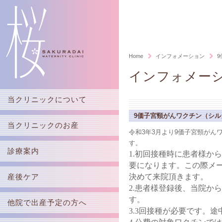
Home
インフォメーション
インフォメー
当クリニックについて
9価子宮頸がんワクチン（シ
サクマタはこんなクリニックです
当クリニックのお産
令和3年3月より9価子宮頸が
院長紹介
す。
サクマタのお産
診療案内
スタッフ紹介
1.初回接種時に患者様か
無痛分娩
要になります。この際メ
施設案内
外来担当医表
産後ケア
決めて来院頂きます。
クラス紹介
アクセス・診察時間
出生前診断
2.患者様登録後、当院か
診療費・分娩費
す。
他院で出産予定の方へ
胎児ドック
入院中の生活
3.3回接種が必要です。
胎児超音波精密検査