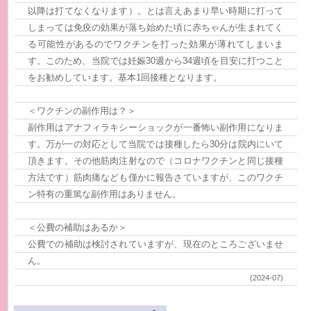
以降は打てなくなります）。とは言えあまり早い時期に打って
しまっては免疫の効果が落ち始めた頃に赤ちゃんが生まれてく
る可能性があるのでワクチンを打った効果が薄れてしまいま
す。このため、当院では妊娠30週から34週頃を目安に打つこと
をお勧めしています。基本1回接種となります。
＜ワクチンの副作用は？＞
副作用はアナフィラキシーショックが一番怖い副作用になりま
す。万が一の対応として当院では接種したら30分は院内にいて
頂きます。その他筋肉注射なので（コロナワクチンと同じ接種
方法です）筋肉痛なども僅かに報告さていますが、このワクチ
ン特有の重篤な副作用はありません。
＜公費の補助はあるか＞
公費での補助は検討されていますが、現在のところございませ
ん。
(
2024-07
)