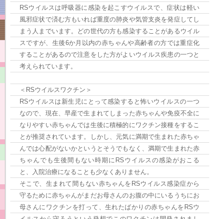
RSウイルスは呼吸器に感染を起こすウイルスで、症状は軽い
風邪症状で済む方もいれば重度の肺炎や気管支炎を発症してし
まう人までいます。どの世代の方も感染することがあるウイル
スですが、生後6か月以内の赤ちゃんや高齢者の方では重症化
することがあるので注意をした方がよいウイルス疾患の一つと
考えられています。
＜RSウイルスワクチン＞
RSウイルスは新生児にとって感染すると怖いウイルスの一つ
なので、現在、早産で生まれてしまった赤ちゃんや免疫不全に
なりやすい赤ちゃんでは生後に積極的にワクチン接種をするこ
とが推奨されています。しかし、元気に満期で生まれた赤ちゃ
んでは心配がないかというとそうでもなく、満期で生まれた赤
ちゃんでも生後間もない時期にRSウイルスの感染がおこる
と、入院治療になることも少なくありません。
そこで、生まれて間もない赤ちゃんをRSウイルス感染症から
守るために赤ちゃんがまだお母さんのお腹の中にいるうちにお
母さんにワクチンを打って、生れたばかりの赤ちゃんをRSウ
イルスから守ろうという発想でこのワクチンは開発されまし