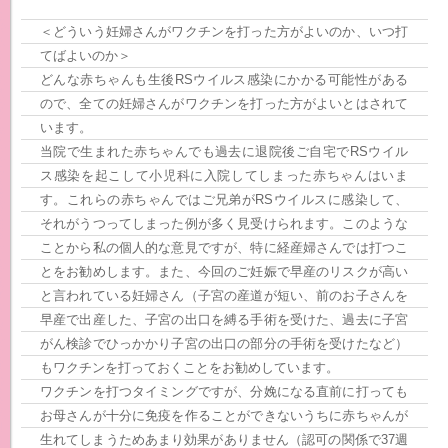
＜どういう妊婦さんがワクチンを打った方がよいのか、いつ打
てばよいのか＞
どんな赤ちゃんも生後RSウイルス感染にかかる可能性がある
ので、全ての妊婦さんがワクチンを打った方がよいとはされて
います。
当院で生まれた赤ちゃんでも過去に退院後ご自宅でRSウイル
ス感染を起こして小児科に入院してしまった赤ちゃんはいま
す。これらの赤ちゃんではご兄弟がRSウイルスに感染して、
それがうつってしまった例が多く見受けられます。このような
ことから私の個人的な意見ですが、特に経産婦さんでは打つこ
とをお勧めします。また、今回のご妊娠で早産のリスクが高い
と言われている妊婦さん（子宮の産道が短い、前のお子さんを
早産で出産した、子宮の出口を縛る手術を受けた、過去に子宮
がん検診でひっかかり子宮の出口の部分の手術を受けたなど）
もワクチンを打っておくことをお勧めしています。
ワクチンを打つタイミングですが、分娩になる直前に打っても
お母さんが十分に免疫を作ることができないうちに赤ちゃんが
生れてしまうためあまり効果がありません（認可の関係で37週