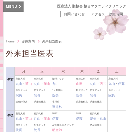
医療法人 順桜会 桜台マタニティクリニック
お問い合わせ
アクセス・診療時間
Home
診療案内
外来担当医表
外来担当医表
月
火
水
木
金
土
午前
産婦人科
産婦人科
胎児ドック
産婦人科
産婦人科
産婦人科
丸山
・
韮山
丸山
・
韮山
丸山
山田
丸山
・
西谷
丸山
・
伊藤
胎児ドック
胎児ドック
1ヵ月健診
胎児ドック
胎児ドック
胎児ドック
院長
院長
院長
院長
院長
院長
助産師外来
助産師外来
小児科
助産師外来
助産師外来
東海林
産婦人科
産婦人科
NIPT
NIPT
産婦人科
午後
丸山
・
韮山
丸山
・
韮山
伊藤
伊藤
院長
・
丸山
胎児ドック
胎児ドック
産後外来/母乳バンク
助産師外来
院長
院長
助産師