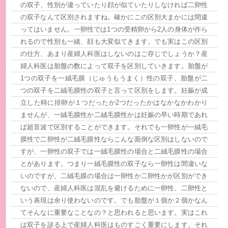
の双子、性別が違っていたり顔が似ていたりしなければ二卵性
の双子なんて区別されますね。確かにこの区別大まかには間違
ってはいません。一卵性では1つの受精卵から2人の身体が作ら
れるので性別も一緒、顔も大変似てきます。でも実はこの区別
の仕方、あまり産婦人科医はしないのはご存じでしょうか？産
婦人科医は胎盤の数によって双子を区別していきます。胎盤が
1つの双子を一絨毛膜（じゅうもうまく）性の双子、胎盤が二
つの双子を二絨毛膜性の双子と言って区別をします。妊娠が成
立した時に排卵が１つだったか2つだったかはなかなかわかり
ませんが、一絨毛膜性か二絨毛膜性かは妊娠の早い時期であれ
ば超音波で区別することができます。それでも一卵性が一絨毛
膜性で二卵性が二絨毛膜性ならこんな面倒な区別はしないので
すが、一卵性の双子では一絨毛膜性の場合と二絨毛膜性の場合
とがあります。つまり一絨毛膜性の双子なら一卵性は間違いな
いのですが、二絨毛膜の場合は一卵性か二卵性かが区別ができ
ないので、産婦人科医は混乱を避けるために一卵性、二卵性と
いう表現は余り使わないのです。でも胎盤が１個か２個かなん
てそんなに重要なことなの？と思われると思います。実はこれ
は双子を診る上で産婦人科医はものすごく重要にします。それ