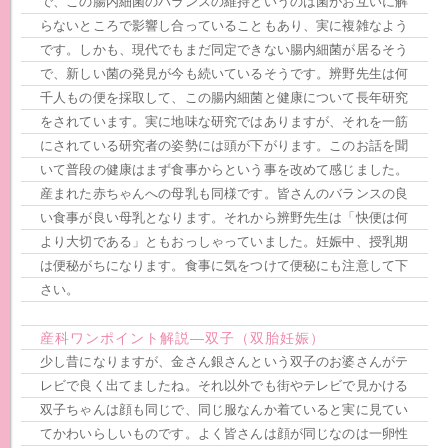
で、この腸内細菌のバランスの維持というのは菌がお互いに解
らないところで影響し合っていることもあり、実に複雑なよう
です。しかも、現代でもまだ同定できない腸内細菌が居るそう
で、新しい菌の発見が今も続いているそうです。辨野先生は何
千人もの便を採取して、この腸内細菌と健康について長年研究
をされています。実に地味な研究ではありますが、それを一筋
にされている研究者の姿勢には頭が下がります。このお話を聞
いて普段の健康はまず食事からという事を改めて感じました。
産まれた赤ちゃんへの母乳も同様です。皆さんのバランスの良
い食事が良い母乳となります。それから辨野先生は「快便は何
より大切である」ともおっしゃっていました。妊娠中、授乳期
は便秘がちになります。食事に気をつけて便秘にも注意して下
さい。
産科ワンポイント解説―双子（双胎妊娠）
少し昔になりますが、金さん銀さんという双子のお婆さんがテ
レビで良く出てましたね。それ以外でも街やテレビで見かける
双子ちゃんは顔も同じで、同じ服なんか着ていると実に見てい
てかわいらしいものです。よく皆さんは顔が同じなのは一卵性